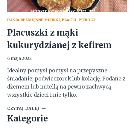
DANIA BEZMIĘSNE
|
KLUSKI, PLACKI, PIEROGI
Placuszki z mąki
kukurydzianej z kefirem
6 maja 2022
Idealny pomysł pomysł na przepyszne
śniadanie, podwieczorek lub kolację. Podane z
dżemem lub nutellą na pewno zachwycą
wszystkie dzieci i nie tylko.
PLACUSZKI
CZYTAJ DALEJ
Z
Kategorie
MĄKI
KUKURYDZIANEJ
Z