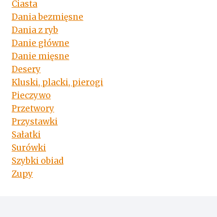
Ciasta
KEFIREM
Dania bezmięsne
Dania z ryb
Danie główne
Danie mięsne
Desery
Kluski, placki, pierogi
Pieczywo
Przetwory
Przystawki
Sałatki
Surówki
Szybki obiad
Zupy