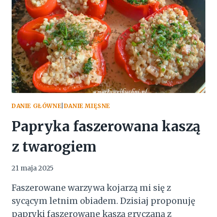
DANIE GŁÓWNE
|
DANIE MIĘSNE
Papryka faszerowana kaszą
z twarogiem
21 maja 2025
Faszerowane warzywa kojarzą mi się z
sycącym letnim obiadem. Dzisiaj proponuję
papryki faszerowane kaszą gryczaną z