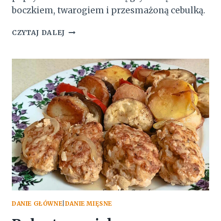
boczkiem, twarogiem i przesmażoną cebulką.
PAPRYKA
CZYTAJ DALEJ
FASZEROWANA
KASZĄ
Z
TWAROGIEM
DANIE GŁÓWNE
|
DANIE MIĘSNE