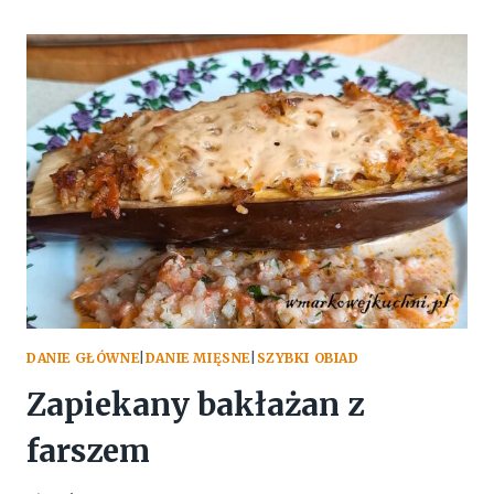
MŁODEJ
KAPUSTY
NA
ŻEBERKACH
DANIE GŁÓWNE
|
DANIE MIĘSNE
|
SZYBKI OBIAD
Zapiekany bakłażan z
farszem