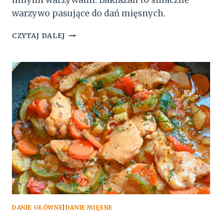
innymi warzywami. Bakłażan to smaczne
warzywo pasujące do dań mięsnych.
GULASZ
CZYTAJ DALEJ
MIĘSNY
Z
BAKŁAŻANEM
DANIE GŁÓWNE
|
DANIE MIĘSNE