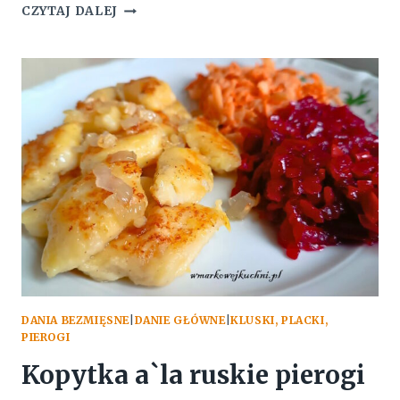
ZIEMNIAKI
CZYTAJ DALEJ
FASZEROWANE
MIĘSEM
DANIA BEZMIĘSNE
|
DANIE GŁÓWNE
|
KLUSKI, PLACKI,
PIEROGI
Kopytka a`la ruskie pierogi