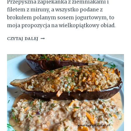
Przepyszna zapiekanka z ziemniakami i
filetem z miruny, a wszystko podane z
brokułem polanym sosem jogurtowym, to
moja propozycja na wielkopiątkowy obiad.
WIELKOPIĄTKOWY
CZYTAJ DALEJ
OBIAD
Z
RYBĄ