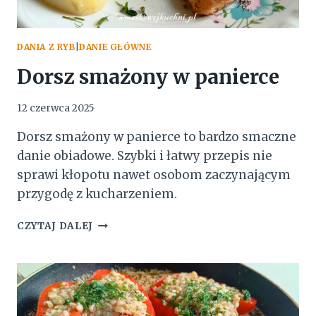
DANIA Z RYB
|
DANIE GŁÓWNE
Dorsz smażony w panierce
12 czerwca 2025
Dorsz smażony w panierce to bardzo smaczne
danie obiadowe. Szybki i łatwy przepis nie
sprawi kłopotu nawet osobom zaczynającym
przygodę z kucharzeniem.
DORSZ
CZYTAJ DALEJ
SMAŻONY
W
PANIERCE