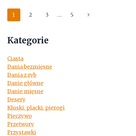
RYBĄ
I
Nawigacja
Następna
1
2
3
…
5
WARZYWAMI
strony
strona
Kategorie
Ciasta
Dania bezmięsne
Dania z ryb
Danie główne
Danie mięsne
Desery
Kluski, placki, pierogi
Pieczywo
Przetwory
Przystawki