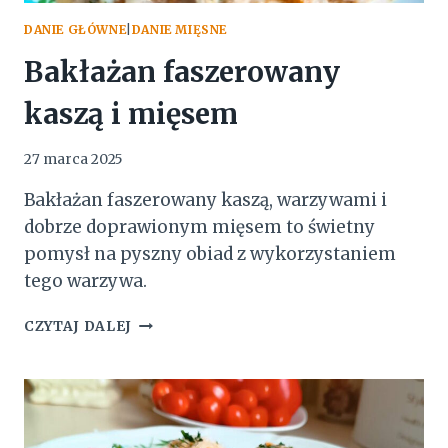
DANIE GŁÓWNE
|
DANIE MIĘSNE
Bakłażan faszerowany
kaszą i mięsem
27 marca 2025
Bakłażan faszerowany kaszą, warzywami i
dobrze doprawionym mięsem to świetny
pomysł na pyszny obiad z wykorzystaniem
tego warzywa.
BAKŁAŻAN
CZYTAJ DALEJ
FASZEROWANY
KASZĄ
I
MIĘSEM