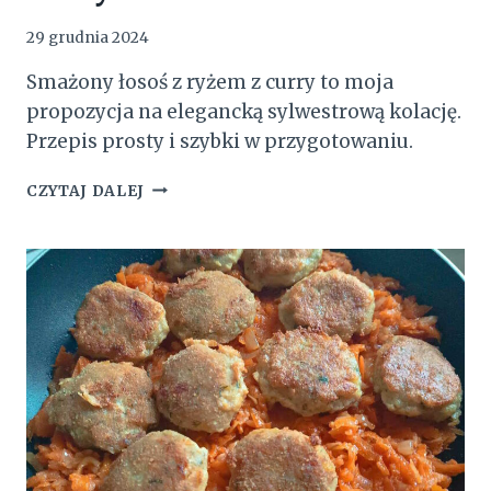
29 grudnia 2024
Smażony łosoś z ryżem z curry to moja
propozycja na elegancką sylwestrową kolację.
Przepis prosty i szybki w przygotowaniu.
SMAŻONY
CZYTAJ DALEJ
ŁOSOŚ
Z
RYŻEM
I
CURRY