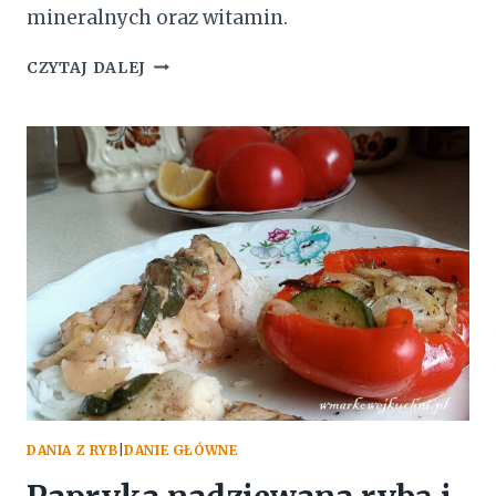
mineralnych oraz witamin.
ŁOSOŚ
CZYTAJ DALEJ
DUSZONY
Z
WARZYWAMI
DANIA Z RYB
|
DANIE GŁÓWNE