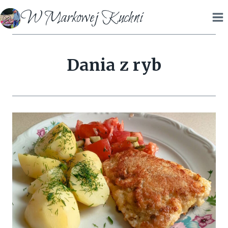
Przejdź
W Markowej Kuchni
do
treści
Dania z ryb