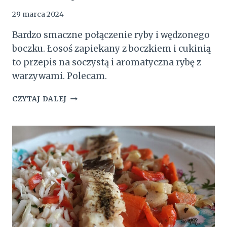
29 marca 2024
Bardzo smaczne połączenie ryby i wędzonego
boczku. Łosoś zapiekany z boczkiem i cukinią
to przepis na soczystą i aromatyczna rybę z
warzywami. Polecam.
ŁOSOŚ
CZYTAJ DALEJ
ZAPIEKANY
Z
BOCZKIEM
I
CUKINIĄ