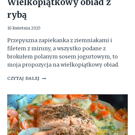
Wielkopiątkowy obiad z
rybą
16 kwietnia 2025
Przepyszna zapiekanka z ziemniakami i
filetem z miruny, a wszystko podane z
brokułem polanym sosem jogurtowym, to
moja propozycja na wielkopiątkowy obiad.
WIELKOPIĄTKOWY
CZYTAJ DALEJ
OBIAD
Z
RYBĄ