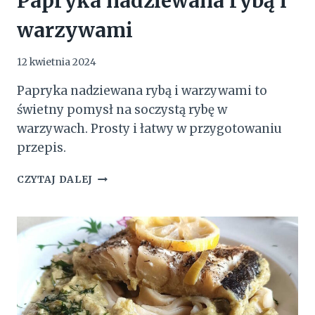
Papryka nadziewana rybą i
warzywami
12 kwietnia 2024
Papryka nadziewana rybą i warzywami to
świetny pomysł na soczystą rybę w
warzywach. Prosty i łatwy w przygotowaniu
przepis.
PAPRYKA
CZYTAJ DALEJ
NADZIEWANA
RYBĄ
I
WARZYWAMI