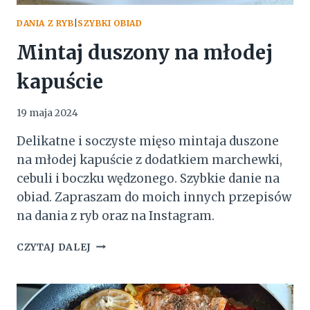
DANIA Z RYB
|
SZYBKI OBIAD
Mintaj duszony na młodej
kapuście
19 maja 2024
Delikatne i soczyste mięso mintaja duszone
na młodej kapuście z dodatkiem marchewki,
cebuli i boczku wędzonego. Szybkie danie na
obiad. Zapraszam do moich innych przepisów
na dania z ryb oraz na Instagram.
MINTAJ
CZYTAJ DALEJ
DUSZONY
NA
MŁODEJ
KAPUŚCIE