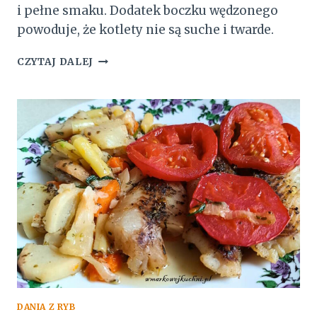
i pełne smaku. Dodatek boczku wędzonego
powoduje, że kotlety nie są suche i twarde.
KOTLETY
CZYTAJ DALEJ
RYBNE
Z
BOCZKIEM
WĘDZONYM
DANIA Z RYB