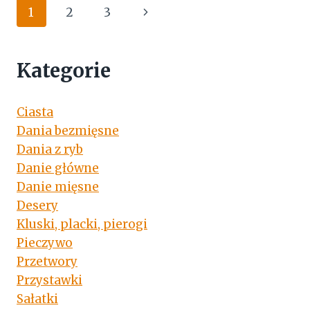
Nawigacja
Następna
1
2
3
strony
strona
Kategorie
Ciasta
Dania bezmięsne
Dania z ryb
Danie główne
Danie mięsne
Desery
Kluski, placki, pierogi
Pieczywo
Przetwory
Przystawki
Sałatki