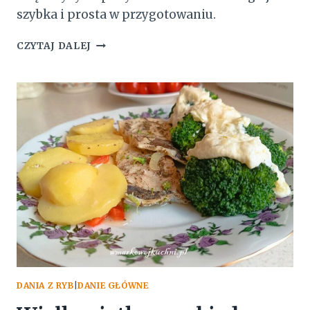
szybka i prosta w przygotowaniu.
ZUPA
CZYTAJ DALEJ
RYBNA
Z
DORSZA
CZARNEGO
DANIA Z RYB
|
DANIE GŁÓWNE