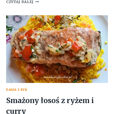
ŁOSOŚ
CZYTAJ DALEJ
DUSZONY
Z
FENKUŁEM
I
MARCHWIĄ
DANIA Z RYB
Smażony łosoś z ryżem i
curry