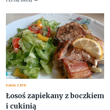
CZYTAJ DALEJ
W
SOSIE
ŚMIETANOWO
–
POROWYM
DANIA Z RYB
Łosoś zapiekany z boczkiem
i cukinią