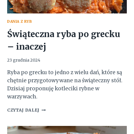
DANIA Z RYB
Świąteczna ryba po grecku
– inaczej
23 grudnia 2024
Ryba po grecku to jedno z wielu dań, które są
chętnie przygotowywane na świąteczny stół.
Dzisiaj proponuję kotleciki rybne w
warzywach.
ŚWIĄTECZNA
CZYTAJ DALEJ
RYBA
PO
GRECKU
–