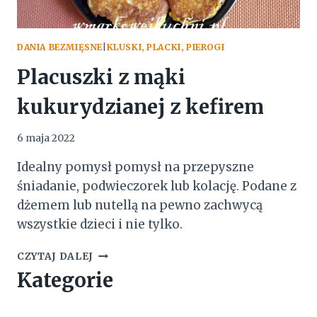
DANIA BEZMIĘSNE
|
KLUSKI, PLACKI, PIEROGI
Placuszki z mąki
kukurydzianej z kefirem
6 maja 2022
Idealny pomysł pomysł na przepyszne
śniadanie, podwieczorek lub kolację. Podane z
dżemem lub nutellą na pewno zachwycą
wszystkie dzieci i nie tylko.
PLACUSZKI
CZYTAJ DALEJ
Z
Kategorie
MĄKI
KUKURYDZIANEJ
Z