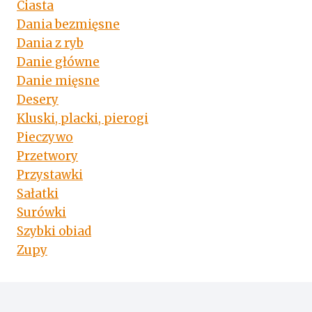
Ciasta
KEFIREM
Dania bezmięsne
Dania z ryb
Danie główne
Danie mięsne
Desery
Kluski, placki, pierogi
Pieczywo
Przetwory
Przystawki
Sałatki
Surówki
Szybki obiad
Zupy