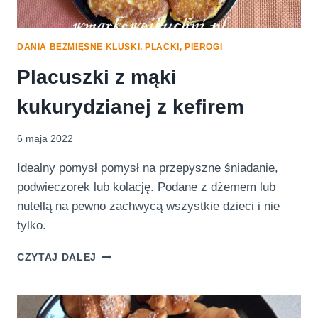
DANIA BEZMIĘSNE
|
KLUSKI, PLACKI, PIEROGI
Placuszki z mąki
kukurydzianej z kefirem
6 maja 2022
Idealny pomysł pomysł na przepyszne śniadanie,
podwieczorek lub kolację. Podane z dżemem lub
nutellą na pewno zachwycą wszystkie dzieci i nie
tylko.
PLACUSZKI
CZYTAJ DALEJ
Z
MĄKI
KUKURYDZIANEJ
Z