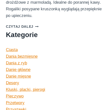
drożdżowe z marmoladą. Idealne do porannej kawy.
Rogaliki posypane kruszonką wyglądają przepięknie
po upieczeniu.
ROGALIKI
CZYTAJ DALEJ
DROŻDŻOWE
Kategorie
Z
MARMOLADĄ
Ciasta
Dania bezmięsne
Dania z ryb
Danie główne
Danie mięsne
Desery
Kluski, placki, pierogi
Pieczywo
Przetwory
Przystawki