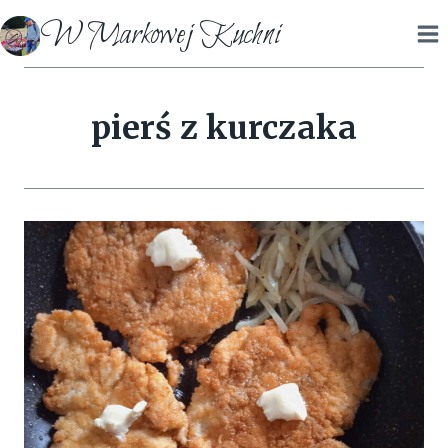
Przejdź
W Markowej Kuchni
do
treści
pierś z kurczaka