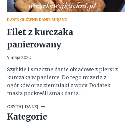
DANIE GŁÓWNE
|
DANIE MIĘSNE
Filet z kurczaka
panierowany
5 maja 2022
Szybkie i smaczne danie obiadowe z piersi z
kurczaka w panierce. Do tego mizeria z
ogórków oraz ziemniaki z wody. Dodatek
masła podkreśli smak dania.
FILET
CZYTAJ DALEJ
Z
Kategorie
KURCZAKA
PANIEROWANY