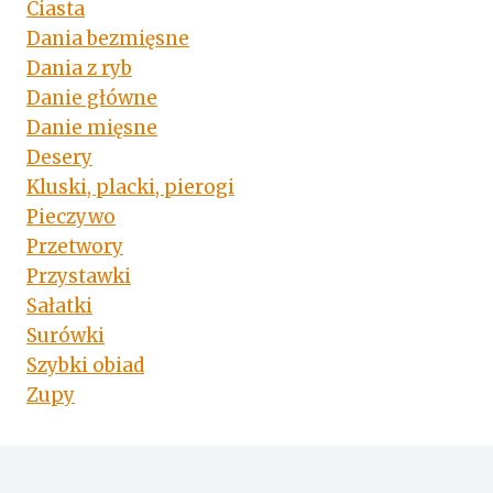
Ciasta
Dania bezmięsne
Dania z ryb
Danie główne
Danie mięsne
Desery
Kluski, placki, pierogi
Pieczywo
Przetwory
Przystawki
Sałatki
Surówki
Szybki obiad
Zupy