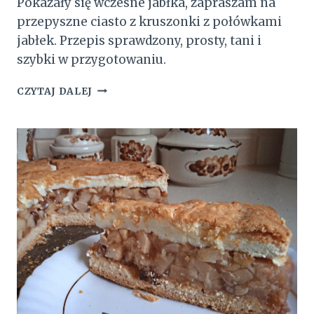
Pokazały się wczesne jabłka, zapraszam na
przepyszne ciasto z kruszonki z połówkami
jabłek. Przepis sprawdzony, prosty, tani i
szybki w przygotowaniu.
CIASTO
CZYTAJ DALEJ
Z
KRUSZONKI
Z
POŁÓWKAMI
JABŁEK