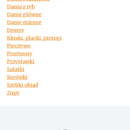
Dania z ryb
Danie główne
Danie mięsne
Desery
Kluski, placki, pierogi
Pieczywo
Przetwory
Przystawki
Sałatki
Surówki
Szybki obiad
Zupy