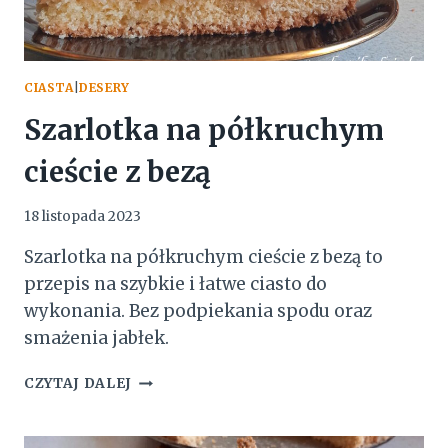
CIASTA
|
DESERY
Szarlotka na półkruchym
cieście z bezą
18 listopada 2023
Szarlotka na półkruchym cieście z bezą to
przepis na szybkie i łatwe ciasto do
wykonania. Bez podpiekania spodu oraz
smażenia jabłek.
SZARLOTKA
CZYTAJ DALEJ
NA
PÓŁKRUCHYM
CIEŚCIE