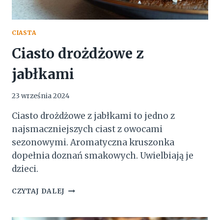
CIASTA
Ciasto drożdżowe z
jabłkami
23 września 2024
Ciasto drożdżowe z jabłkami to jedno z
najsmaczniejszych ciast z owocami
sezonowymi. Aromatyczna kruszonka
dopełnia doznań smakowych. Uwielbiają je
dzieci.
CIASTO
CZYTAJ DALEJ
DROŻDŻOWE
Z
JABŁKAMI