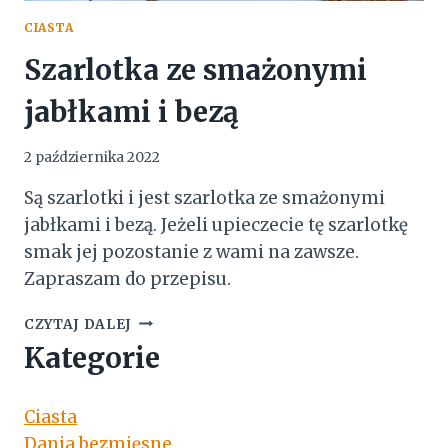
CIASTA
Szarlotka ze smażonymi
jabłkami i bezą
2 października 2022
Są szarlotki i jest szarlotka ze smażonymi
jabłkami i bezą. Jeżeli upieczecie tę szarlotkę
smak jej pozostanie z wami na zawsze.
Zapraszam do przepisu.
SZARLOTKA
CZYTAJ DALEJ
ZE
Kategorie
SMAŻONYMI
JABŁKAMI
I
Ciasta
BEZĄ
Dania bezmięsne