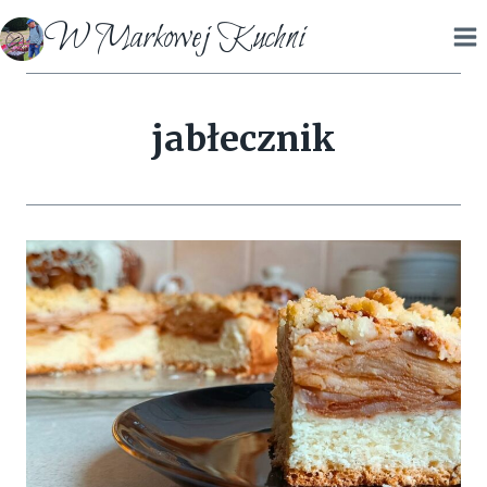
Przejdź
W Markowej Kuchni
do
treści
jabłecznik