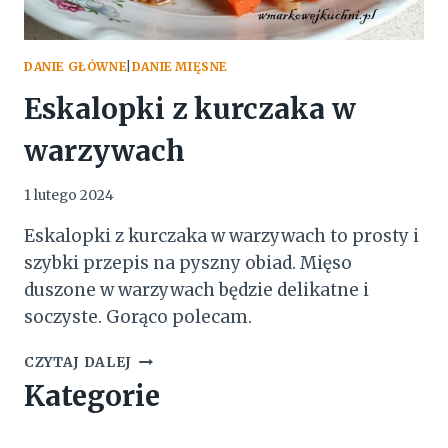
DANIE GŁÓWNE
|
DANIE MIĘSNE
Eskalopki z kurczaka w
warzywach
1 lutego 2024
Eskalopki z kurczaka w warzywach to prosty i
szybki przepis na pyszny obiad. Mięso
duszone w warzywach będzie delikatne i
soczyste. Gorąco polecam.
ESKALOPKI
CZYTAJ DALEJ
Z
Kategorie
KURCZAKA
W
WARZYWACH