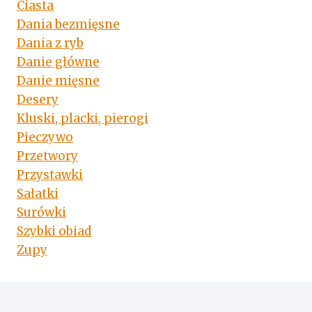
Ciasta
Dania bezmięsne
Dania z ryb
Danie główne
Danie mięsne
Desery
Kluski, placki, pierogi
Pieczywo
Przetwory
Przystawki
Sałatki
Surówki
Szybki obiad
Zupy