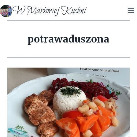
Przejdź
W Markowej Kuchni
do
treści
potrawaduszona