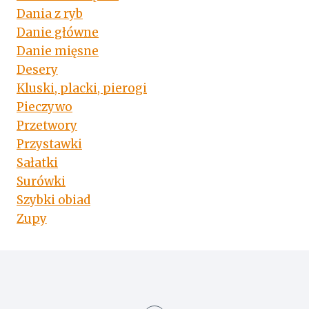
Dania z ryb
Danie główne
Danie mięsne
Desery
Kluski, placki, pierogi
Pieczywo
Przetwory
Przystawki
Sałatki
Surówki
Szybki obiad
Zupy