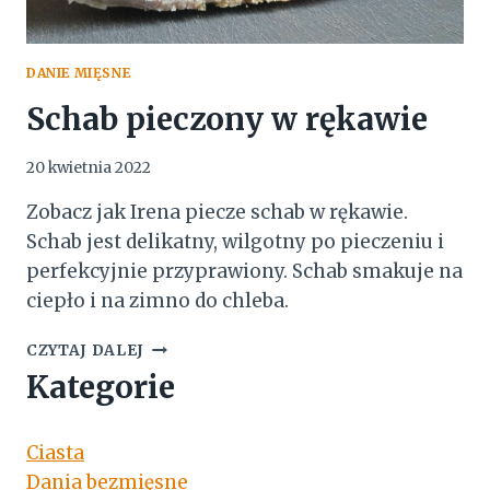
DANIE MIĘSNE
Schab pieczony w rękawie
20 kwietnia 2022
Zobacz jak Irena piecze schab w rękawie.
Schab jest delikatny, wilgotny po pieczeniu i
perfekcyjnie przyprawiony. Schab smakuje na
ciepło i na zimno do chleba.
SCHAB
CZYTAJ DALEJ
PIECZONY
Kategorie
W
RĘKAWIE
Ciasta
Dania bezmięsne