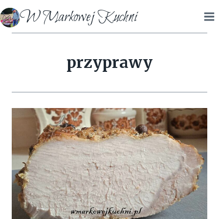
Przejdź
W Markowej Kuchni
do
treści
przyprawy