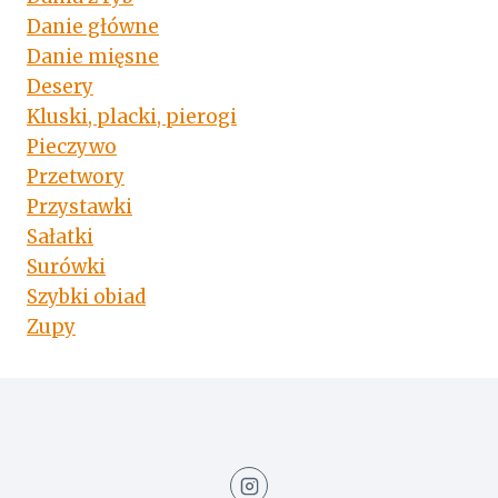
Danie główne
Danie mięsne
Desery
Kluski, placki, pierogi
Pieczywo
Przetwory
Przystawki
Sałatki
Surówki
Szybki obiad
Zupy