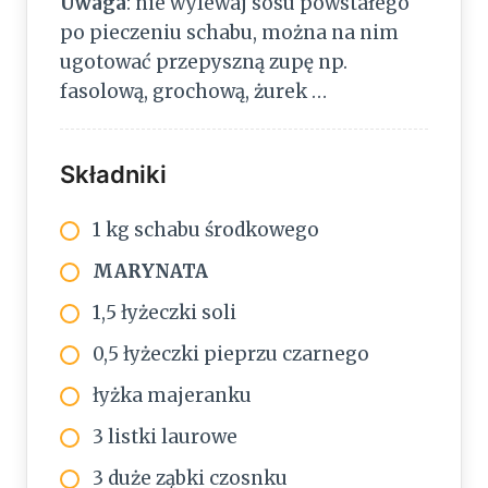
Uwaga
: nie wylewaj sosu powstałego
po pieczeniu schabu, można na nim
ugotować przepyszną zupę np.
fasolową, grochową, żurek …
Składniki
1 kg schabu środkowego
MARYNATA
1,5 łyżeczki soli
0,5 łyżeczki pieprzu czarnego
łyżka majeranku
3 listki laurowe
3 duże ząbki czosnku