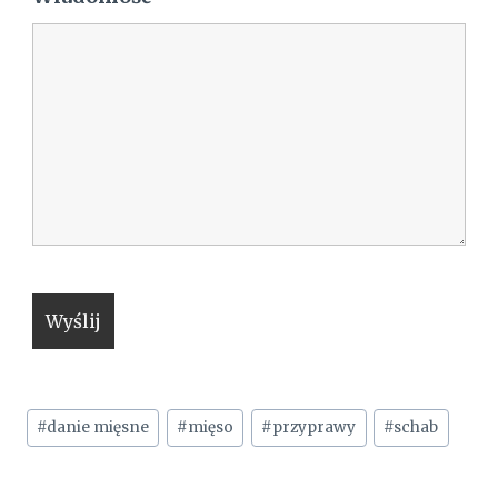
Tagi
#
danie mięsne
#
mięso
#
przyprawy
#
schab
wpisu: