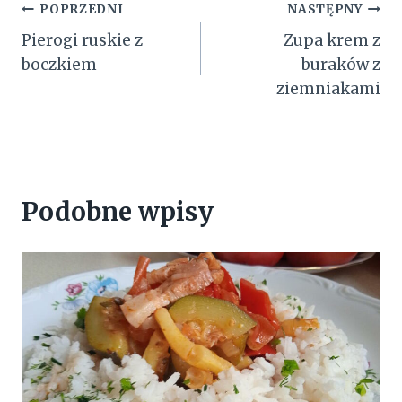
Nawigacja
POPRZEDNI
NASTĘPNY
Pierogi ruskie z
Zupa krem z
wpisu
boczkiem
buraków z
ziemniakami
Podobne wpisy