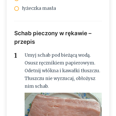
łyżeczka masła
Schab pieczony w rękawie –
przepis
Umyj schab pod bieżącą wodą.
Osusz ręcznikiem papierowym.
Odetnij włókna i kawałki tłuszczu.
Tłuszczu nie wyrzucaj, obłożysz
nim schab.