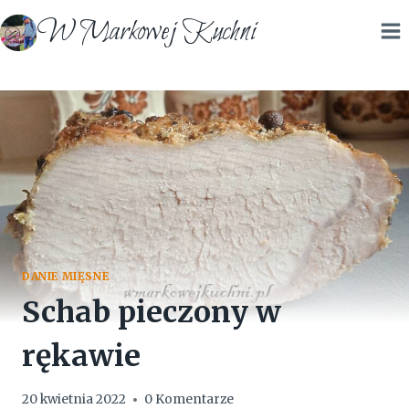
Przejdź
W Markowej Kuchni
do
treści
DANIE MIĘSNE
Schab pieczony w
rękawie
20 kwietnia 2022
0 Komentarze