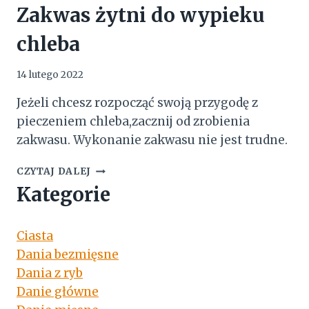
Zakwas żytni do wypieku
chleba
14 lutego 2022
Jeżeli chcesz rozpocząć swoją przygodę z
pieczeniem chleba,zacznij od zrobienia
zakwasu. Wykonanie zakwasu nie jest trudne.
ZAKWAS
CZYTAJ DALEJ
ŻYTNI
Kategorie
DO
WYPIEKU
CHLEBA
Ciasta
Dania bezmięsne
Dania z ryb
Danie główne