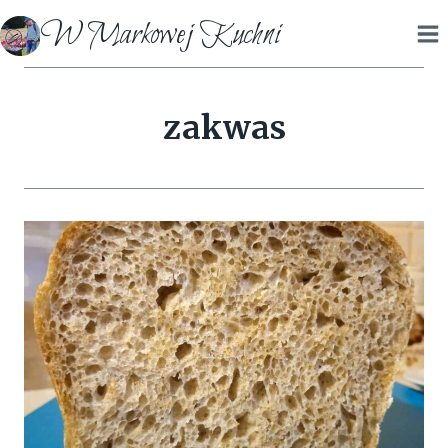
Przejdź
W Markowej Kuchni
do
treści
zakwas