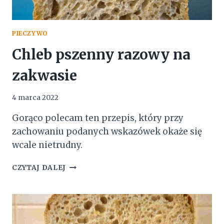
PIECZYWO
Chleb pszenny razowy na
zakwasie
4 marca 2022
Gorąco polecam ten przepis, który przy
zachowaniu podanych wskazówek okaże się
wcale nietrudny.
CHLEB
CZYTAJ DALEJ
PSZENNY
RAZOWY
NA
ZAKWASIE