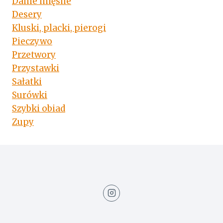
Danie mięsne
Desery
Kluski, placki, pierogi
Pieczywo
Przetwory
Przystawki
Sałatki
Surówki
Szybki obiad
Zupy