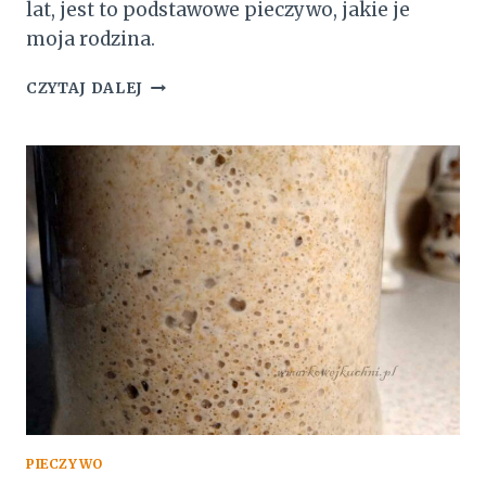
lat, jest to podstawowe pieczywo, jakie je
moja rodzina.
CHLEB
CZYTAJ DALEJ
PSZENNO
–
ŻYTNI
NA
ZAKWASIE
PIECZYWO