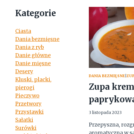
Kategorie
Ciasta
Dania bezmięsne
Dania z ryb
Danie główne
Danie mięsne
Desery
DANIA BEZMIĘSNE
|
ZU
Kluski, placki,
Zupa krem
pierogi
Pieczywo
paprykow
Przetwory
Przystawki
3 listopada 2023
Sałatki
Przepyszna, rozg
Surówki
aromatyczna w s