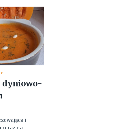
PY
 dyniowo-
a
rzewająca i
am raz na