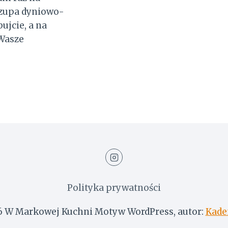
 zupa dyniowo-
ujcie, a na
Wasze
M
OWO-
YKOWA
Polityka prywatności
 W Markowej Kuchni Motyw WordPress, autor:
Kade