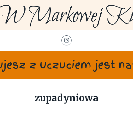
W Markowej Kuc
tujesz z uczuciem jest 
zupadyniowa