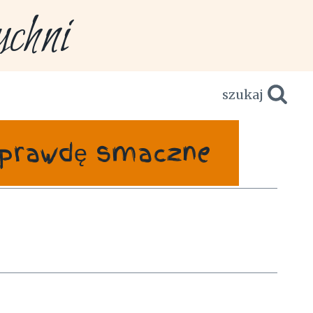
hni
szukaj
naprawdę smaczne