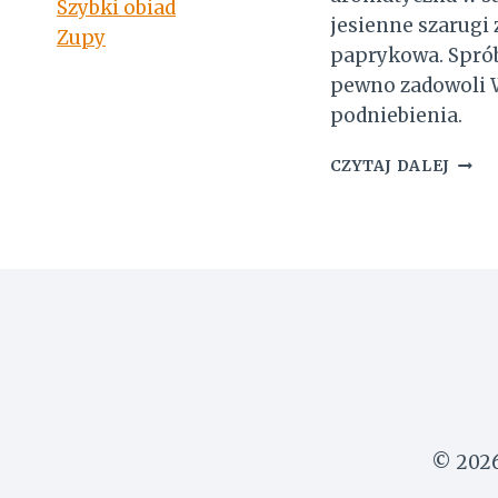
Szybki obiad
jesienne szarugi
Zupy
paprykowa. Sprób
pewno zadowoli 
podniebienia.
ZUPA
CZYTAJ DALEJ
KRE
DYNI
PAPR
© 2026