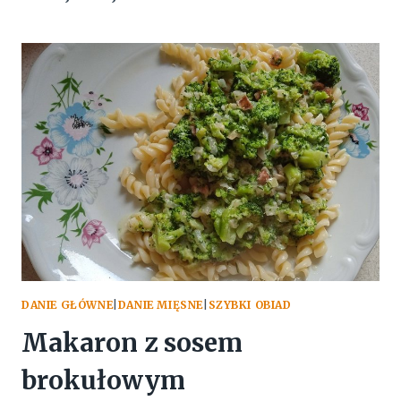
BROKUŁOWA
Z
BOCZKIEM
WĘDZONYM
DANIE GŁÓWNE
|
DANIE MIĘSNE
|
SZYBKI OBIAD
Makaron z sosem
brokułowym