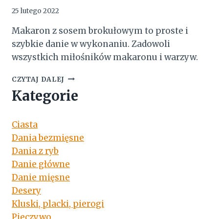
25 lutego 2022
Makaron z sosem brokułowym to proste i
szybkie danie w wykonaniu. Zadowoli
wszystkich miłośników makaronu i warzyw.
MAKARON
CZYTAJ DALEJ
Z
Kategorie
SOSEM
BROKUŁOWYM
Ciasta
Dania bezmięsne
Dania z ryb
Danie główne
Danie mięsne
Desery
Kluski, placki, pierogi
Pieczywo