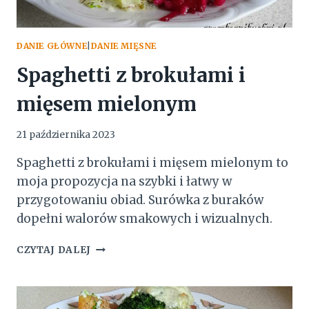
DANIE GŁÓWNE
|
DANIE MIĘSNE
Spaghetti z brokułami i
mięsem mielonym
21 października 2023
Spaghetti z brokułami i mięsem mielonym to
moja propozycja na szybki i łatwy w
przygotowaniu obiad. Surówka z buraków
dopełni walorów smakowych i wizualnych.
SPAGHETTI
CZYTAJ DALEJ
Z
BROKUŁAMI
I
MIĘSEM