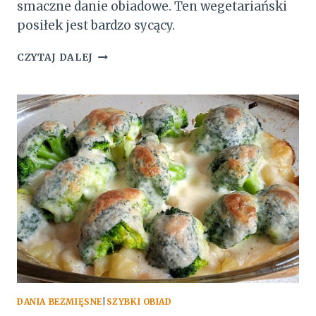
smaczne danie obiadowe. Ten wegetariański
posiłek jest bardzo sycący.
ZIEMNIAKI
CZYTAJ DALEJ
ZAPIEKANE
Z
BROKUŁAMI
DANIA BEZMIĘSNE
|
SZYBKI OBIAD