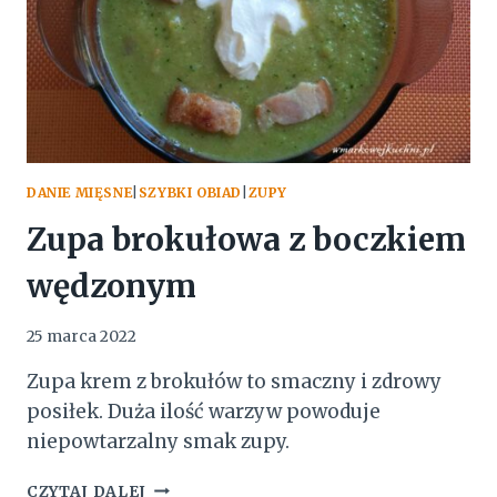
DANIE MIĘSNE
|
SZYBKI OBIAD
|
ZUPY
Zupa brokułowa z boczkiem
wędzonym
25 marca 2022
Zupa krem z brokułów to smaczny i zdrowy
posiłek. Duża ilość warzyw powoduje
niepowtarzalny smak zupy.
ZUPA
CZYTAJ DALEJ