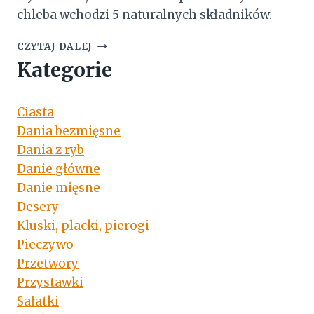
chleba wchodzi 5 naturalnych składników.
CHLEB
CZYTAJ DALEJ
SŁONECZNIKOWY
Kategorie
NA
DROŻDŻACH
Ciasta
Dania bezmięsne
Dania z ryb
Danie główne
Danie mięsne
Desery
Kluski, placki, pierogi
Pieczywo
Przetwory
Przystawki
Sałatki