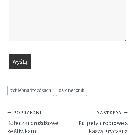
Tagi
#
chlebnadrożdżach
#
słonecznik
wpisu:
Nawigacja
POPRZEDNI
NASTĘPNY
Bułeczki drożdżowe
Pulpety drobiowe z
wpisu
ze śliwkami
kaszą gryczaną