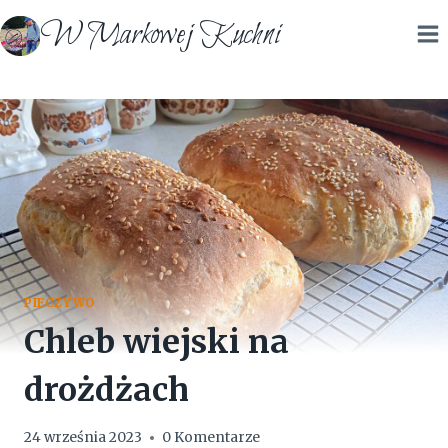
Przejdź
W Markowej Kuchni
do
treści
PIECZYWO
Chleb wiejski na
drożdżach
24 września 2023
0 Komentarze