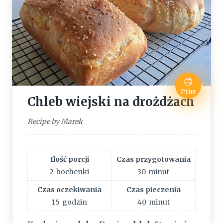
Print
Chleb wiejski na drożdżach
Recipe by Marek
Ilość porcji
Czas przygotowania
2
bochenki
30
minut
Czas oczekiwania
Czas pieczenia
15
godzin
40
minut