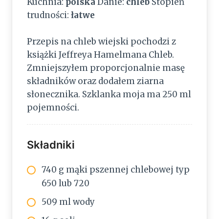
Kuchnia:
polska
Danie:
chleb
Stopień
trudności:
łatwe
Przepis na chleb wiejski pochodzi z
książki Jeffreya Hamelmana Chleb.
Zmniejszyłem proporcjonalnie masę
składników oraz dodałem ziarna
słonecznika. Szklanka moja ma 250 ml
pojemności.
Składniki
740 g mąki pszennej chlebowej typ
650 lub 720
509 ml wody