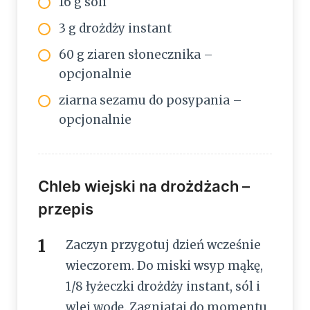
16 g soli
3 g drożdży instant
60 g ziaren słonecznika –
opcjonalnie
ziarna sezamu do posypania –
opcjonalnie
Chleb wiejski na drożdżach –
przepis
Zaczyn przygotuj dzień wcześnie
wieczorem. Do miski wsyp mąkę,
1/8 łyżeczki drożdży instant, sól i
wlej wodę. Zagniataj do momentu