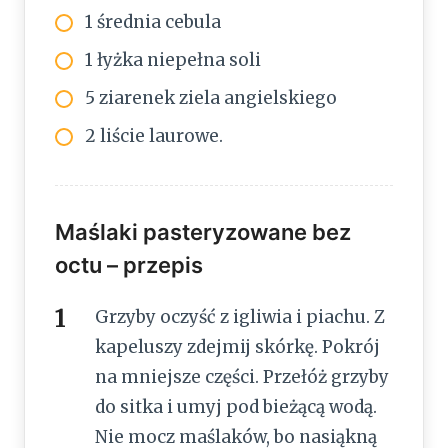
1 średnia cebula
1 łyżka niepełna soli
5 ziarenek ziela angielskiego
2 liście laurowe.
Maślaki pasteryzowane bez
octu – przepis
Grzyby oczyść z igliwia i piachu. Z
kapeluszy zdejmij skórkę. Pokrój
na mniejsze części. Przełóż grzyby
do sitka i umyj pod bieżącą wodą.
Nie mocz maślaków, bo nasiąkną