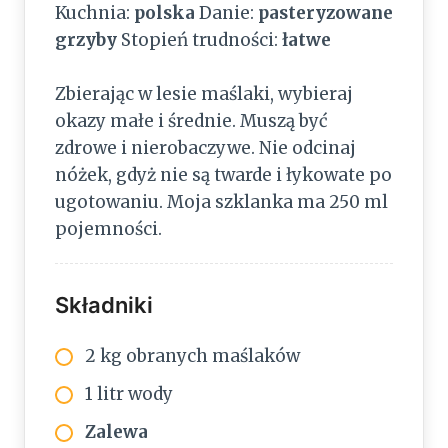
Kuchnia:
polska
Danie:
pasteryzowane
grzyby
Stopień trudności:
łatwe
Zbierając w lesie maślaki, wybieraj
okazy małe i średnie. Muszą być
zdrowe i nierobaczywe. Nie odcinaj
nóżek, gdyż nie są twarde i łykowate po
ugotowaniu. Moja szklanka ma 250 ml
pojemności.
Składniki
2 kg obranych maślaków
1 litr wody
Zalewa