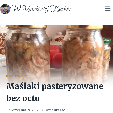
Przejdź
W Markowej Kuchni
do
treści
PRZETWORY
Maślaki pasteryzowane
bez octu
12 września 2023
0 Komentarze