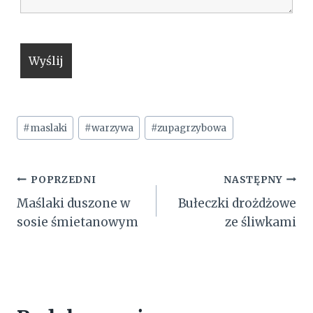
Tagi
#
maslaki
#
warzywa
#
zupagrzybowa
wpisu:
Nawigacja
POPRZEDNI
NASTĘPNY
Maślaki duszone w
Bułeczki drożdżowe
wpisu
sosie śmietanowym
ze śliwkami