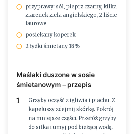
przyprawy: sól, pieprz czarny, kilka
ziarenek ziela angielskiego, 2 liście
laurowe
posiekany koperek
2 łyżki śmietany 18%
Maślaki duszone w sosie
śmietanowym – przepis
Grzyby oczyść z igliwia i piachu. Z
kapeluszy zdejmij skórkę. Pokrój
na mniejsze części. Przełóż grzyby
do sitka i umyj pod bieżącą wodą.