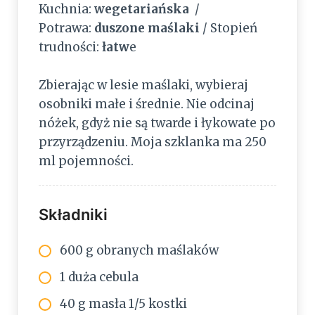
Kuchnia:
wegetariańska
/
Potrawa:
duszone maślaki
/ Stopień
trudności:
łatw
e
Zbierając w lesie maślaki, wybieraj
osobniki małe i średnie. Nie odcinaj
nóżek, gdyż nie są twarde i łykowate po
przyrządzeniu. Moja szklanka ma 250
ml pojemności.
Składniki
600 g obranych maślaków
1 duża cebula
40 g masła 1/5 kostki