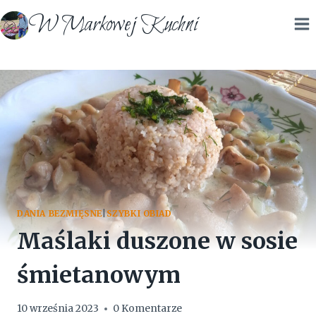
Przejdź
W Markowej Kuchni
do
treści
DANIA BEZMIĘSNE
|
SZYBKI OBIAD
Maślaki duszone w sosie
śmietanowym
10 września 2023
0 Komentarze