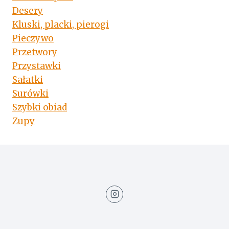
Desery
Kluski, placki, pierogi
Pieczywo
Przetwory
Przystawki
Sałatki
Surówki
Szybki obiad
Zupy