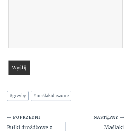
Tagi
#
grzyby
#
maślakiduszone
wpisu:
Nawigacja
POPRZEDNI
NASTĘPNY
Bułki drożdżowe z
Maślaki