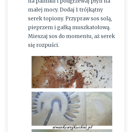
na palniku i podgrzewaj płyn na
małej mocy. Dodaj 1 trójkątny
serek topiony. Przypraw sos solą,
pieprzem i gałką muszkatołową.
Mieszaj sos do momentu, aż serek
się rozpuści.