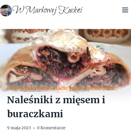
Przejdź
W Markowej Kuchni
do
treści
DANIE MIĘSNE
|
KLUSKI, PLACKI, PIEROGI
|
SZYBKI OBIAD
Naleśniki z mięsem i
buraczkami
9 maja 2023
0 Komentarze