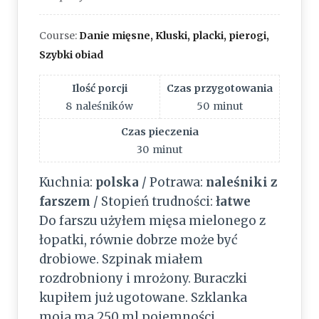
Course:
Danie mięsne, Kluski, placki, pierogi,
Szybki obiad
Ilość porcji
Czas przygotowania
8
naleśników
50
minut
Czas pieczenia
30
minut
Kuchnia:
polska
/ Potrawa:
naleśniki z
farszem
/ Stopień trudności:
łatwe
Do farszu użyłem mięsa mielonego z
łopatki, równie dobrze może być
drobiowe. Szpinak miałem
rozdrobniony i mrożony. Buraczki
kupiłem już ugotowane. Szklanka
moja ma 250 ml pojemności.