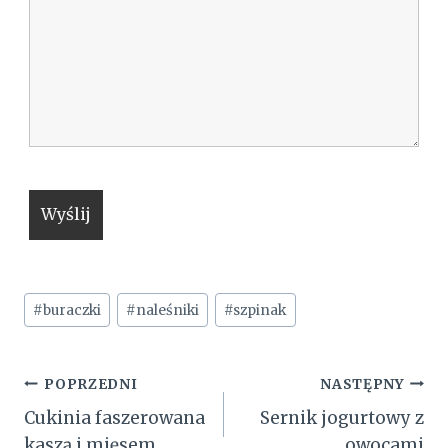
Tagi
#
buraczki
#
naleśniki
#
szpinak
wpisu:
Nawigacja
POPRZEDNI
NASTĘPNY
Cukinia faszerowana
Sernik jogurtowy z
wpisu
kaszą i mięsem
owocami