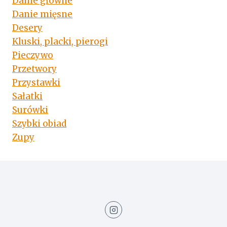
Danie główne
Danie mięsne
Desery
Kluski, placki, pierogi
Pieczywo
Przetwory
Przystawki
Sałatki
Surówki
Szybki obiad
Zupy