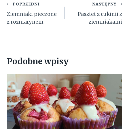
Nawigacja
POPRZEDNI
NASTĘPNY
Ziemniaki pieczone
Pasztet z cukinii z
wpisu
z rozmarynem
ziemniakami
Podobne wpisy