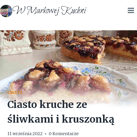
Przejdź
W Markowej Kuchni
do
treści
CIASTA
Ciasto kruche ze
śliwkami i kruszonką
11 września 2022
0 Komentarze