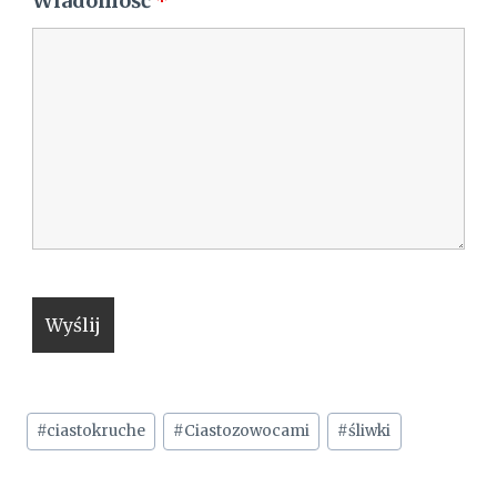
Wiadomość
*
Tagi
#
ciastokruche
#
Ciastozowocami
#
śliwki
wpisu: