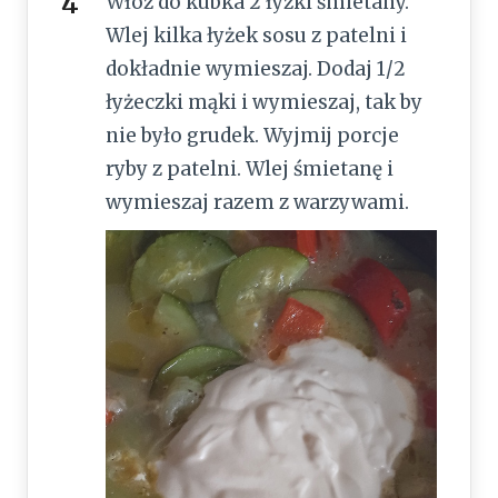
Włóż do kubka 2 łyżki śmietany.
Wlej kilka łyżek sosu z patelni i
dokładnie wymieszaj. Dodaj 1/2
łyżeczki mąki i wymieszaj, tak by
nie było grudek. Wyjmij porcje
ryby z patelni. Wlej śmietanę i
wymieszaj razem z warzywami.