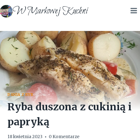
Przejdź
W Markowej Kuchni
do
treści
DANIA Z RYB
Ryba duszona z cukinią i
papryką
18 kwietnia 2023
0 Komentarze