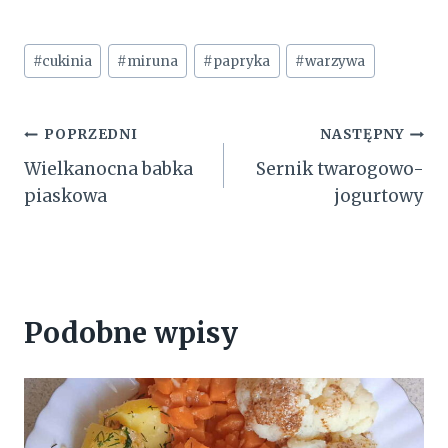
Tagi
#
cukinia
#
miruna
#
papryka
#
warzywa
wpisu:
Nawigacja
POPRZEDNI
NASTĘPNY
Wielkanocna babka
Sernik twarogowo-
wpisu
piaskowa
jogurtowy
Podobne wpisy