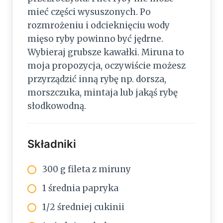
mieć części wysuszonych. Po
rozmrożeniu i odcieknięciu wody
mięso ryby powinno być jędrne.
Wybieraj grubsze kawałki. Miruna to
moja propozycja, oczywiście możesz
przyrządzić inną rybę np. dorsza,
morszczuka, mintaja lub jakąś rybę
słodkowodną.
Składniki
300 g fileta z miruny
1 średnia papryka
1/2 średniej cukinii