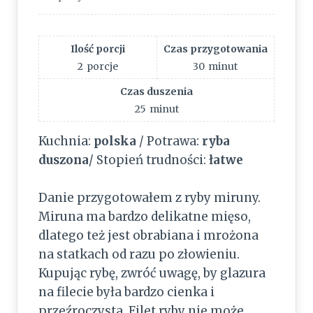
Ilość porcji
Czas przygotowania
2
porcje
30
minut
Czas duszenia
25
minut
Kuchnia:
polska
/ Potrawa:
ryba
duszona
/ Stopień trudności:
łatwe
Danie przygotowałem z ryby miruny.
Miruna ma bardzo delikatne mięso,
dlatego też jest obrabiana i mrożona
na statkach od razu po złowieniu.
Kupując rybę, zwróć uwagę, by glazura
na filecie była bardzo cienka i
przeźroczysta. Filet ryby nie może