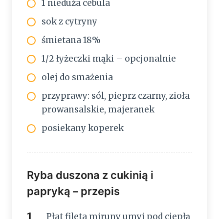
1 nieduża cebula
sok z cytryny
śmietana 18%
1/2 łyżeczki mąki – opcjonalnie
olej do smażenia
przyprawy: sól, pieprz czarny, zioła
prowansalskie, majeranek
posiekany koperek
Ryba duszona z cukinią i
papryką – przepis
Płat fileta miruny umyj pod ciepłą