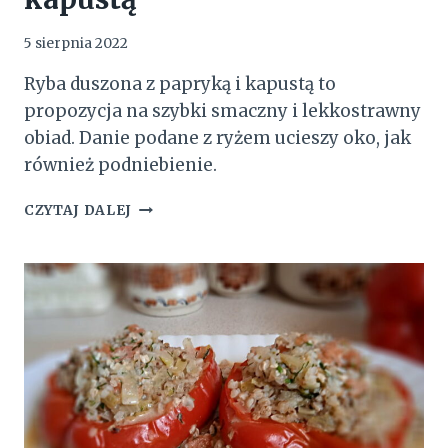
5 sierpnia 2022
Ryba duszona z papryką i kapustą to
propozycja na szybki smaczny i lekkostrawny
obiad. Danie podane z ryżem ucieszy oko, jak
również podniebienie.
RYBA
CZYTAJ DALEJ
DUSZONA
Z
PAPRYKĄ
I
KAPUSTĄ