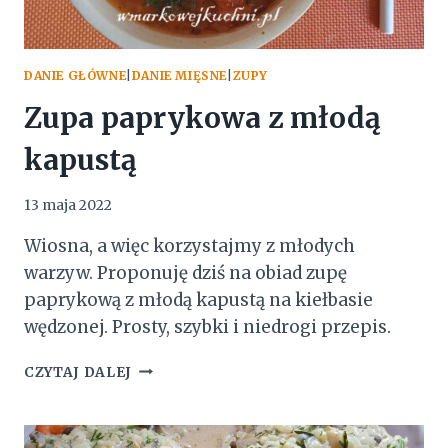
DANIE GŁÓWNE
|
DANIE MIĘSNE
|
ZUPY
Zupa paprykowa z młodą
kapustą
13 maja 2022
Wiosna, a więc korzystajmy z młodych
warzyw. Proponuję dziś na obiad zupę
paprykową z młodą kapustą na kiełbasie
wędzonej. Prosty, szybki i niedrogi przepis.
ZUPA
CZYTAJ DALEJ
PAPRYKOWA
Z
MŁODĄ