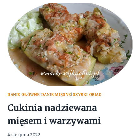
GRYCZANĄ
DANIE GŁÓWNE
|
DANIE MIĘSNE
|
SZYBKI OBIAD
Cukinia nadziewana
mięsem i warzywami
4 sierpnia 2022