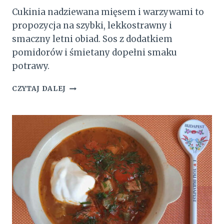
Cukinia nadziewana mięsem i warzywami to
propozycja na szybki, lekkostrawny i
smaczny letni obiad. Sos z dodatkiem
pomidorów i śmietany dopełni smaku
potrawy.
CUKINIA
CZYTAJ DALEJ
NADZIEWANA
MIĘSEM
I
WARZYWAMI