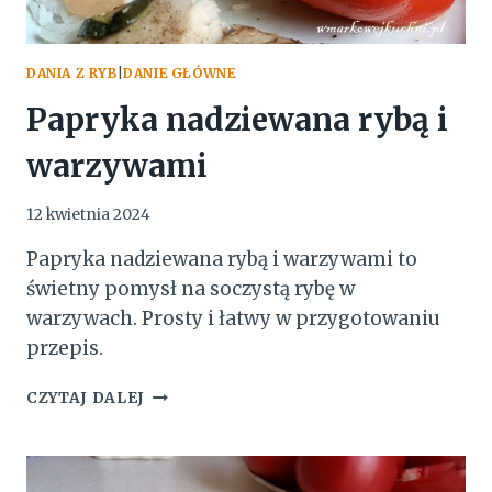
DANIA Z RYB
|
DANIE GŁÓWNE
Papryka nadziewana rybą i
warzywami
12 kwietnia 2024
Papryka nadziewana rybą i warzywami to
świetny pomysł na soczystą rybę w
warzywach. Prosty i łatwy w przygotowaniu
przepis.
PAPRYKA
CZYTAJ DALEJ
NADZIEWANA
RYBĄ
I
WARZYWAMI