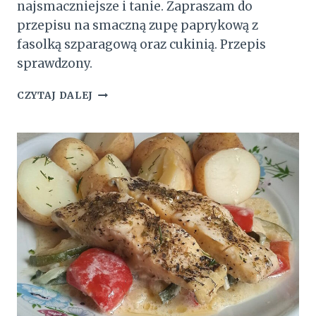
najsmaczniejsze i tanie. Zapraszam do
przepisu na smaczną zupę paprykową z
fasolką szparagową oraz cukinią. Przepis
sprawdzony.
ZUPA
CZYTAJ DALEJ
PAPRYKOWA
Z
FASOLKĄ
SZPARAGOWĄ