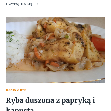
SAŁATKA
CZYTAJ DALEJ
Z
BURACZKÓW
I
PAPRYKI
NA
ZIMĘ
DANIA Z RYB
Ryba duszona z papryką i
kapustą