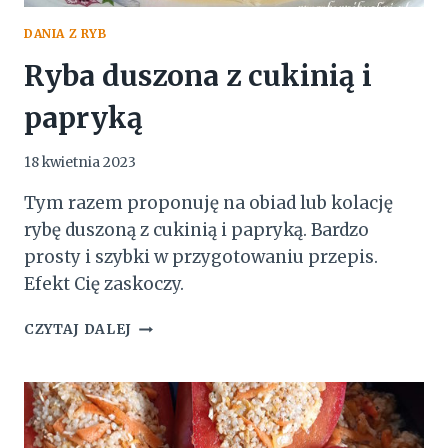
DANIA Z RYB
Ryba duszona z cukinią i
papryką
18 kwietnia 2023
Tym razem proponuję na obiad lub kolację
rybę duszoną z cukinią i papryką. Bardzo
prosty i szybki w przygotowaniu przepis.
Efekt Cię zaskoczy.
RYBA
CZYTAJ DALEJ
DUSZONA
Z
CUKINIĄ
I
PAPRYKĄ