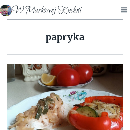
Przejdź
W Markowej Kuchni
do
treści
papryka