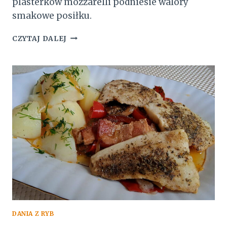
plasterków mozzarelli podniesie walory
smakowe posiłku.
PAPRYKA
CZYTAJ DALEJ
FASZEROWANA
KASZĄ
I
WARZYWAMI
DANIA Z RYB