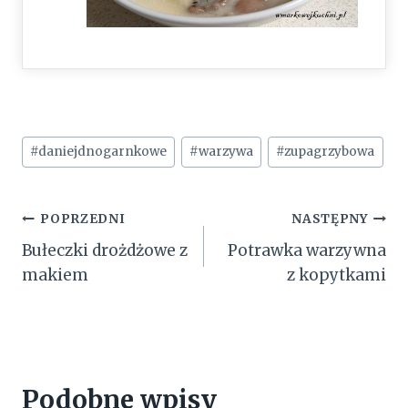
Tagi
#
daniejdnogarnkowe
#
warzywa
#
zupagrzybowa
wpisu:
Nawigacja
POPRZEDNI
NASTĘPNY
Bułeczki drożdżowe z
Potrawka warzywna
wpisu
makiem
z kopytkami
Podobne wpisy