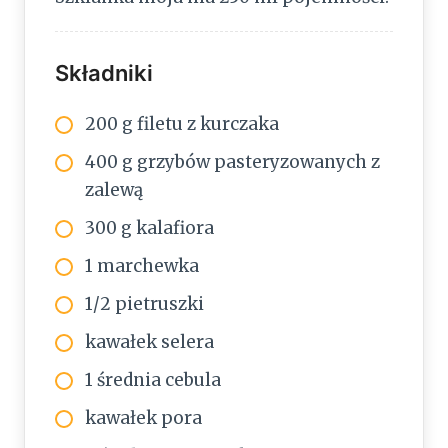
Składniki
200 g filetu z kurczaka
400 g grzybów pasteryzowanych z
zalewą
300 g kalafiora
1 marchewka
1/2 pietruszki
kawałek selera
1 średnia cebula
kawałek pora