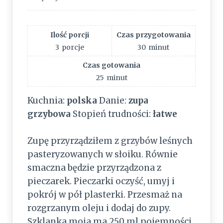
Ilość porcji
Czas przygotowania
3
porcje
30
minut
Czas gotowania
25
minut
Kuchnia:
polska
Danie:
zupa
grzybowa
Stopień trudności:
łatwe
Zupę przyrządziłem z grzybów leśnych
pasteryzowanych w słoiku. Równie
smaczna będzie przyrządzona z
pieczarek. Pieczarki oczyść, umyj i
pokrój w pół plasterki. Przesmaż na
rozgrzanym oleju i dodaj do zupy.
Szklanka moja ma 250 ml pojemności.