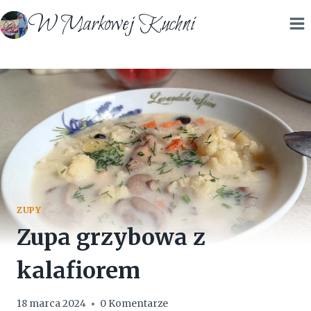
Przejdź
W Markowej Kuchni
do
treści
ZUPY
Zupa grzybowa z
kalafiorem
18 marca 2024
0 Komentarze