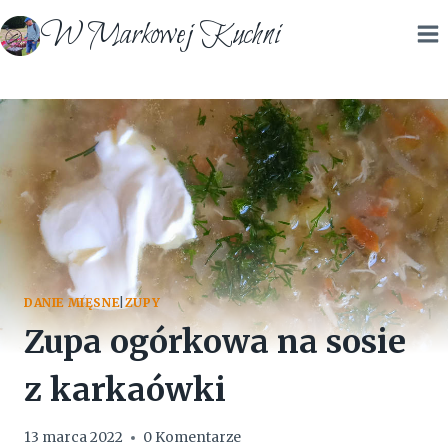
Przejdź
W Markowej Kuchni
do
treści
DANIE MIĘSNE
|
ZUPY
Zupa ogórkowa na sosie
z karkaówki
13 marca 2022
0 Komentarze