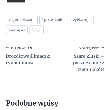
Tagi
#
ogórki kiszone
#
prste danie
#
szybka zupa
wpisu:
#
warzywa
#
zupa
Nawigacja
POPRZEDNI
NASTĘPNY
Drożdżowe ślimaczki
Szare kluski –
wpisu
cynamonowe
pyszne danie z
ziemniaków
Podobne wpisy