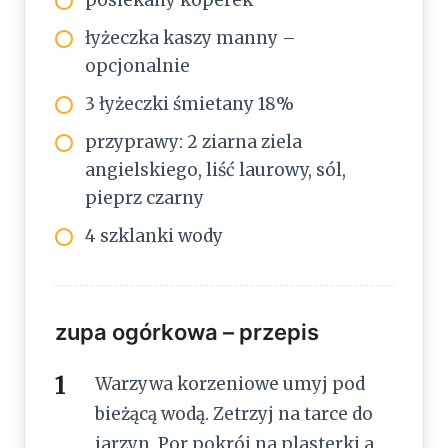
posiekany koperek
łyżeczka kaszy manny –
opcjonalnie
3 łyżeczki śmietany 18%
przyprawy: 2 ziarna ziela
angielskiego, liść laurowy, sól,
pieprz czarny
4 szklanki wody
zupa ogórkowa – przepis
Warzywa korzeniowe umyj pod
bieżącą wodą. Zetrzyj na tarce do
jarzyn. Por pokrój na plasterki a